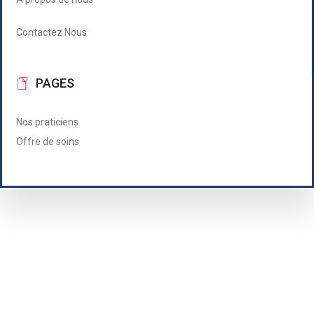
Contactez Nous
PAGES
Nos praticiens
Offre de soins