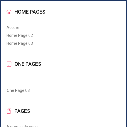
HOME PAGES
Accueil
Home Page 02
Home Page 03
ONE PAGES
One Page 03
PAGES
A propos de nous