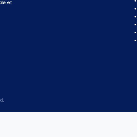
ale et
d.