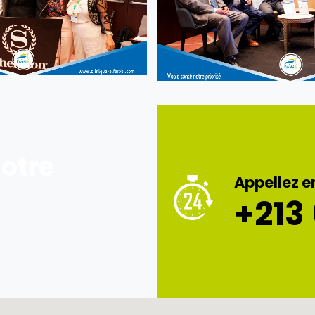
otre
Appellez e
+213 