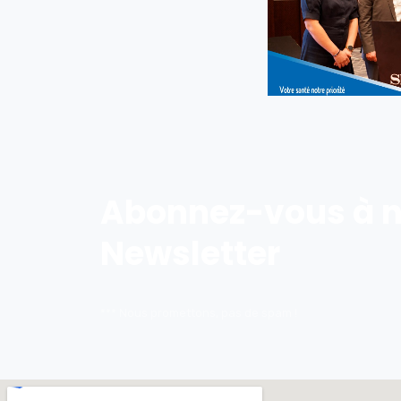
Abonnez-vous à n
Newsletter
*** Nous promettons, pas de spam !