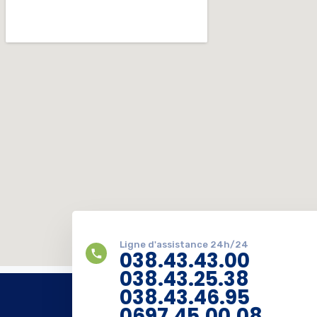
Ligne d'assistance 24h/24
038.43.43.00
038.43.25.38
038.43.46.95
0697.45.00.08